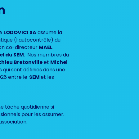
n
re
LODOVICI SA
assume la
tique (l’autocontrôle) du
Son co-directeur
MAEL
iel du SEM
. Nos membres du
hieu Bretonville
et
Michel
 qui sont définies dans une
026 entre le
SEM
et les
e tâche quotidienne si
essionnels pour les assumer.
’association.