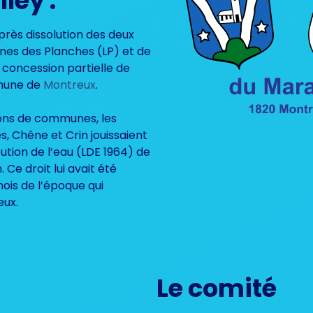
ley :
près dissolution des deux
es des Planches (LP) et de
 concession partielle de
mmune de
Montreux
.
ions de communes, les
s, Chêne et Crin jouissaient
ibution de l’eau (LDE 1964) de
 Ce droit lui avait été
nois de l’époque qui
eux.
Le comité